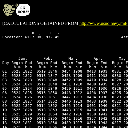
[CALCULATIONS OBTAINED FROM
http://www.usno.navy.mil/
             o  ,    o  ,                              
Location: W117 08, N32 45                           Ast
                                                       
                                                       
       Jan.       Feb.       Mar.       Apr.       May 
Day Begin End  Begin End  Begin End  Begin End  Begin E
     h m  h m   h m  h m   h m  h m   h m  h m   h m  h
01  0523 1822  0519 1846  0454 1908  0413 1933  0331 20
02  0523 1822  0518 1847  0453 1909  0411 1933  0330 20
03  0524 1823  0518 1848  0452 1909  0410 1934  0328 20
04  0524 1824  0517 1848  0451 1910  0408 1935  0327 20
05  0524 1824  0517 1849  0450 1911  0407 1936  0326 20
06  0524 1825  0516 1850  0448 1912  0406 1937  0325 20
07  0524 1826  0515 1851  0447 1913  0404 1938  0323 20
08  0524 1827  0514 1852  0446 1913  0403 1939  0322 20
09  0525 1827  0514 1852  0445 1914  0401 1940  0321 20
10  0525 1828  0513 1853  0443 1915  0400 1941  0320 20
11  0525 1829  0512 1854  0442 1916  0358 1942  0319 20
12  0525 1830  0511 1855  0441 1916  0357 1942  0318 20
13  0525 1831  0510 1856  0439 1917  0355 1943  0317 20
14  0525 1831  0510 1856  0438 1918  0354 1944  0316 20