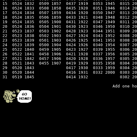
15  0524 1832  0509 1857  0437 1919  0353 1945  0315 20
16  0524 1833  0508 1858  0435 1920  0351 1946  0314 20
17  0524 1834  0507 1859  0434 1920  0350 1947  0313 20
18  0524 1835  0506 1859  0433 1921  0348 1948  0312 20
19  0524 1835  0505 1900  0431 1922  0347 1949  0311 20
20  0524 1836  0504 1901  0430 1923  0346 1950  0310 20
21  0523 1837  0503 1902  0428 1923  0344 1951  0309 20
22  0523 1838  0502 1903  0427 1924  0343 1952  0308 20
23  0523 1839  0501 1903  0426 1925  0341 1953  0308 20
24  0523 1839  0500 1904  0424 1926  0340 1954  0307 20
25  0522 1840  0459 1905  0423 1927  0339 1955  0306 20
26  0522 1841  0458 1906  0421 1928  0337 1956  0305 20
27  0521 1842  0457 1906  0420 1928  0336 1957  0305 20
28  0521 1843  0455 1907  0419 1929  0335 1958  0304 20
29  0520 1843             0417 1930  0333 1959  0304 20
30  0520 1844             0416 1931  0332 2000  0303 20
31  0519 1845             0414 1932             0302 20